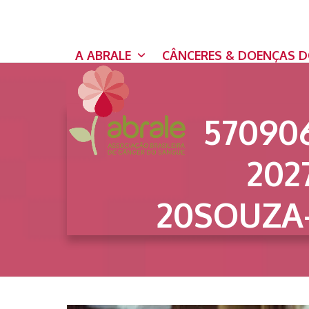
Skip
to
content
A ABRALE
CÂNCERES & DOENÇAS 
57090
202
20SOUZA