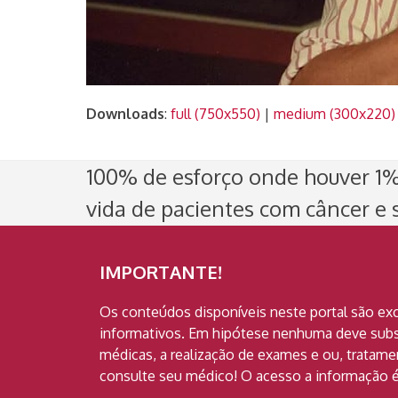
Downloads
:
full (750x550)
|
medium (300x220)
100% de esforço onde houver 1% 
vida de pacientes com câncer e s
IMPORTANTE!
Os conteúdos disponíveis neste portal são ex
informativos. Em hipótese nenhuma deve subst
médicas, a realização de exames e ou, tratam
consulte seu médico! O acesso a informação é