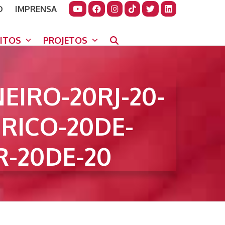
O
IMPRENSA
JUDAR
GORA
UITOS
PROJETOS
EIRO-20RJ-20-
ERICO-20DE-
-20DE-20