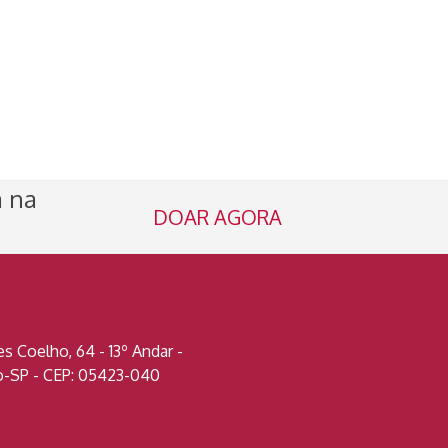
a na
DOAR AGORA
 Coelho, 64 - 13º Andar -
lo-SP - CEP: 05423-040