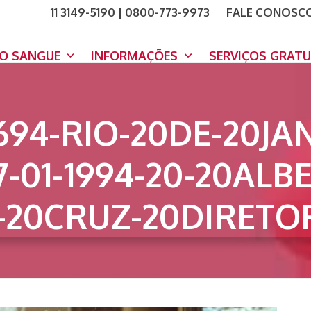
11 3149-5190 | 0800-773-9973
FALE CONOSC
COMO A
DOE A
DO SANGUE
INFORMAÇÕES
SERVIÇOS GRAT
694-RIO-20DE-20JAN
7-01-1994-20-20ALB
-20CRUZ-20DIRETOR