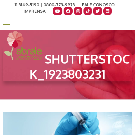
Skip
11 3149-5190 | 0800-773-9973
FALE CONOSCO
to
IMPRENSA
content
COMO AJUDAR
DOE AGORA
Open
Close
mobile
mobile
menu
menu
SHUTTERSTOC
K_1923803231