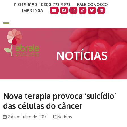
Skip
11 3149-5190 | 0800-773-9973
FALE CONOSCO
to
IMPRENSA
content
COMO AJUDAR
DOE AGORA
Open
Close
mobile
mobile
menu
menu
NOTÍCIAS
Nova terapia provoca ‘suicídio’
das células do câncer
12 de outubro de 2017
Notícias