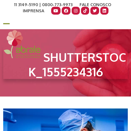
Skip
11 3149-5190 | 0800-773-9973
FALE CONOSCO
to
IMPRENSA
content
COMO AJUDAR
DOE AGORA
Open
Close
mobile
mobile
menu
menu
SHUTTERSTOC
K_1555234316