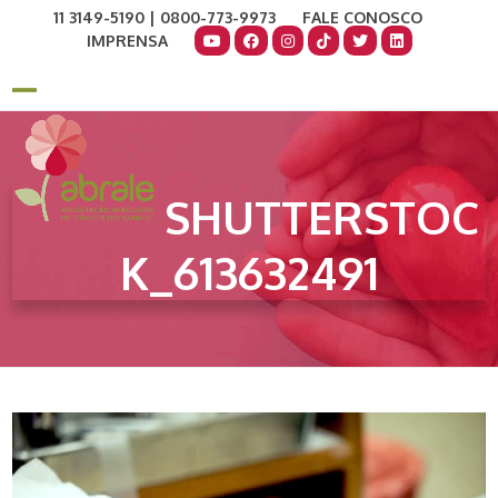
Skip
11 3149-5190 | 0800-773-9973
FALE CONOSCO
to
IMPRENSA
content
COMO AJUDAR
DOE AGORA
Open
Close
mobile
mobile
menu
menu
SHUTTERSTOC
K_613632491