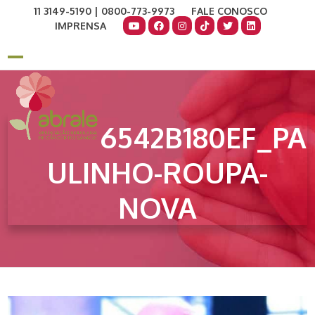
Skip
11 3149-5190 | 0800-773-9973
FALE CONOSCO
to
IMPRENSA
content
COMO AJUDAR
DOE AGORA
Open
Close
mobile
mobile
menu
menu
6542B180EF_PA
ULINHO-ROUPA-
NOVA