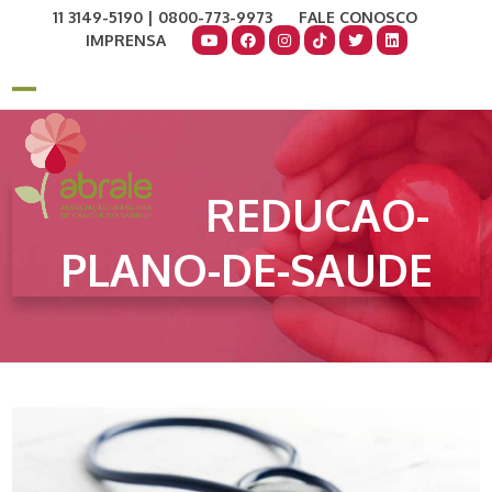
Skip
11 3149-5190 | 0800-773-9973
FALE CONOSCO
to
IMPRENSA
content
COMO AJUDAR
DOE AGORA
Open
Close
mobile
mobile
menu
menu
REDUCAO-
PLANO-DE-SAUDE