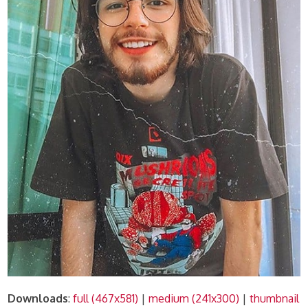
Downloads
:
full (467x581)
|
medium (241x300)
|
thumbnail