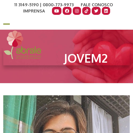
Skip
11 3149-5190 | 0800-773-9973
FALE CONOSCO
to
IMPRENSA
content
COMO AJUDAR
DOE AGORA
Open
Close
mobile
mobile
menu
menu
JOVEM2