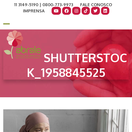
Skip
11 3149-5190 | 0800-773-9973
FALE CONOSCO
to
IMPRENSA
content
COMO AJUDAR
DOE AGORA
Open
Close
mobile
mobile
menu
menu
SHUTTERSTOC
K_1958845525