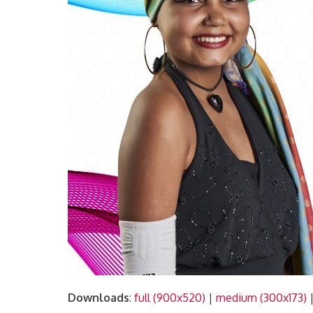
Downloads
:
full (900x520)
|
medium (300x173)