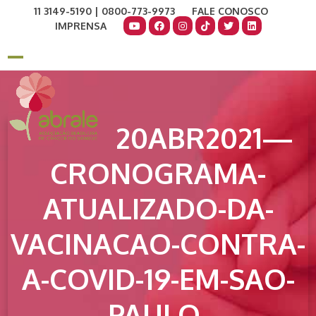
Skip
11 3149-5190 | 0800-773-9973
FALE CONOSCO
to
IMPRENSA
content
COMO AJUDAR
DOE AGORA
Open
Close
mobile
mobile
menu
menu
20ABR2021—
CRONOGRAMA-
ATUALIZADO-DA-
VACINACAO-CONTRA-
A-COVID-19-EM-SAO-
PAULO-