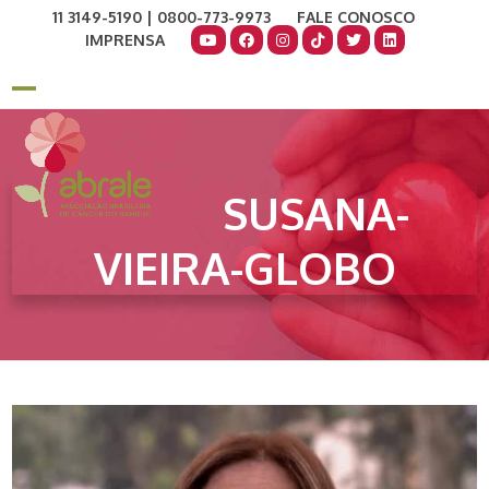
Skip
11 3149-5190 | 0800-773-9973
FALE CONOSCO
to
IMPRENSA
content
COMO AJUDAR
DOE AGORA
Open
Close
mobile
mobile
menu
menu
SUSANA-
VIEIRA-GLOBO