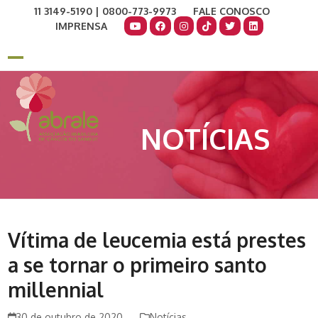
Skip
11 3149-5190 | 0800-773-9973
FALE CONOSCO
to
IMPRENSA
content
COMO AJUDAR
DOE AGORA
Open
Close
mobile
mobile
menu
menu
NOTÍCIAS
Vítima de leucemia está prestes
a se tornar o primeiro santo
millennial
30 de outubro de 2020
Notícias