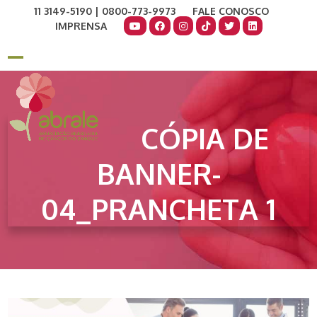
Skip
11 3149-5190 | 0800-773-9973
FALE CONOSCO
to
IMPRENSA
content
COMO AJUDAR
DOE AGORA
Open
Close
mobile
mobile
menu
menu
CÓPIA DE
BANNER-
04_PRANCHETA 1