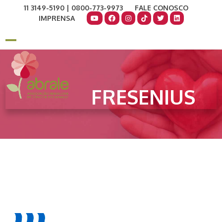
Skip
11 3149-5190 | 0800-773-9973
FALE CONOSCO
to
IMPRENSA
content
COMO AJUDAR
DOE AGORA
Open
Close
mobile
mobile
menu
menu
FRESENIUS