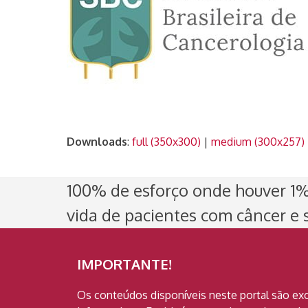
Downloads
:
full (350x300)
|
medium (300x257)
100% de esforço onde houver 1% 
vida de pacientes com câncer e s
IMPORTANTE!
Os conteúdos disponíveis neste portal são ex