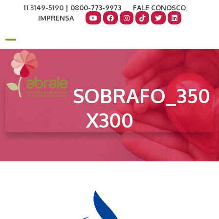
Skip
11 3149-5190 | 0800-773-9973
FALE CONOSCO
to
IMPRENSA
content
COMO AJUDAR
DOE AGORA
Open
Close
mobile
mobile
menu
menu
SOBRAFO_350
X300