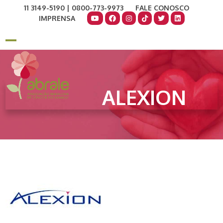
Skip
11 3149-5190 | 0800-773-9973
FALE CONOSCO
to
IMPRENSA
content
COMO AJUDAR
DOE AGORA
Open
Close
mobile
mobile
menu
menu
ALEXION