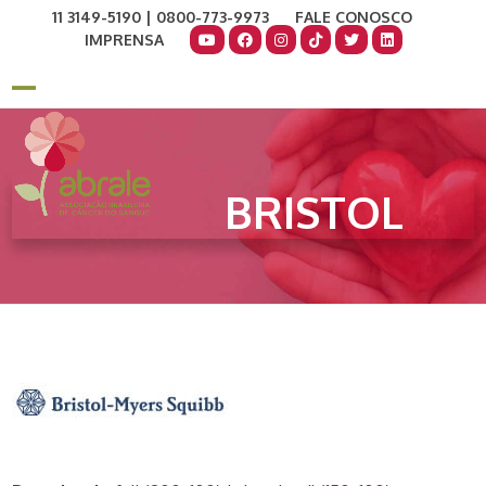
Skip
11 3149-5190 | 0800-773-9973
FALE CONOSCO
to
IMPRENSA
content
COMO AJUDAR
DOE AGORA
Open
Close
mobile
mobile
menu
menu
BRISTOL