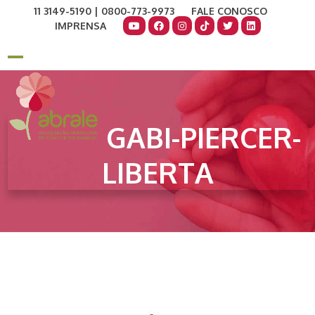
Skip
11 3149-5190 | 0800-773-9973
FALE CONOSCO
to
IMPRENSA
content
COMO AJUDAR
DOE AGORA
Open
Close
mobile
mobile
menu
menu
GABI-PIERCER-
LIBERTA