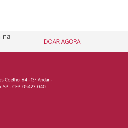
a na
DOAR AGORA
 Coelho, 64 - 13º Andar -
lo-SP - CEP: 05423-040