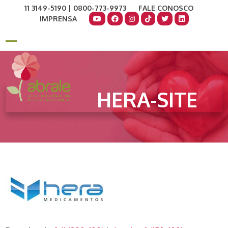
Skip
11 3149-5190 | 0800-773-9973
FALE CONOSCO
to
IMPRENSA
content
COMO AJUDAR
DOE AGORA
Open
Close
mobile
mobile
menu
menu
HERA-SITE