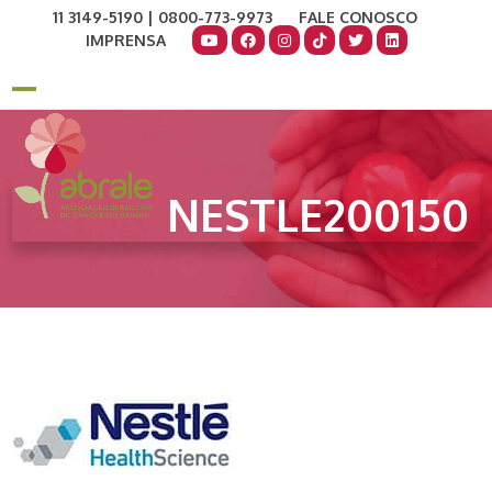
Skip
11 3149-5190 | 0800-773-9973
FALE CONOSCO
to
IMPRENSA
content
COMO AJUDAR
DOE AGORA
Open
Close
mobile
mobile
menu
menu
NESTLE200150