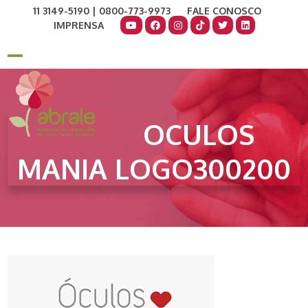
Skip
11 3149-5190 | 0800-773-9973
FALE CONOSCO
to
IMPRENSA
content
COMO AJUDAR
DOE AGORA
Open
Close
mobile
mobile
menu
menu
OCULOS
MANIA LOGO300200