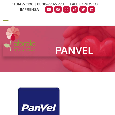
Skip
11 3149-5190 | 0800-773-9973
FALE CONOSCO
to
IMPRENSA
content
COMO AJUDAR
DOE AGORA
Open
Close
mobile
mobile
menu
menu
PANVEL