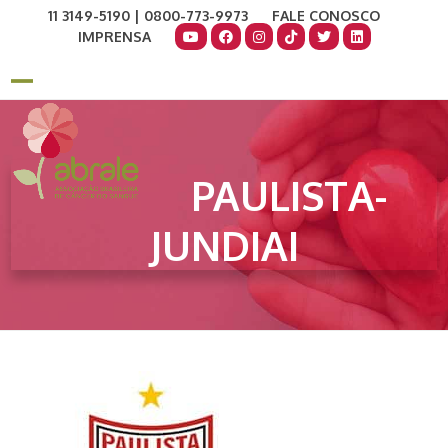
Skip
11 3149-5190 | 0800-773-9973
FALE CONOSCO
to
IMPRENSA
content
COMO AJUDAR
DOE AGORA
Open
Close
mobile
mobile
menu
menu
PAULISTA-
JUNDIAI