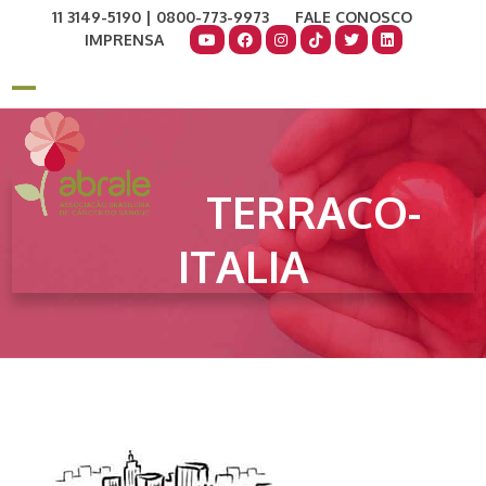
Skip
11 3149-5190 | 0800-773-9973
FALE CONOSCO
to
IMPRENSA
content
COMO AJUDAR
DOE AGORA
Open
Close
mobile
mobile
menu
menu
TERRACO-
ITALIA