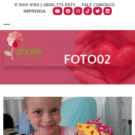
Skip
11 3149-5190 | 0800-773-9973
FALE CONOSCO
to
IMPRENSA
content
COMO AJUDAR
DOE AGORA
Open
Close
mobile
mobile
menu
menu
FOTO02