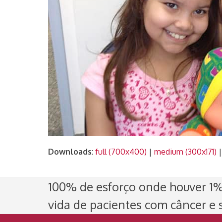
Downloads
:
full (700x400)
|
medium (300x171)
100% de esforço onde houver 1% 
vida de pacientes com câncer e s