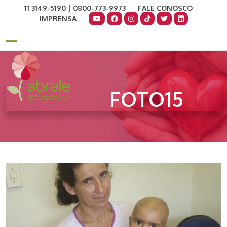
Skip
11 3149-5190 | 0800-773-9973
FALE CONOSCO
to
IMPRENSA
content
COMO AJUDAR
DOE AGORA
Open
Close
mobile
mobile
menu
menu
FOTO15