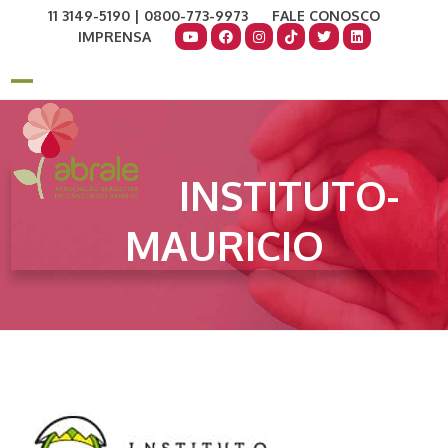
Skip
11 3149-5190 | 0800-773-9973
FALE CONOSCO
to
IMPRENSA
content
COMO AJUDAR
DOE AGORA
Open
Close
mobile
mobile
menu
menu
INSTITUTO-
MAURICIO