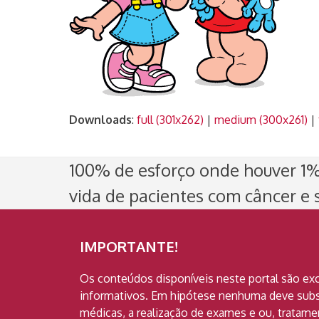
Downloads
:
full (301x262)
|
medium (300x261)
|
100% de esforço onde houver 1% 
vida de pacientes com câncer e s
IMPORTANTE!
Os conteúdos disponíveis neste portal são ex
informativos. Em hipótese nenhuma deve subst
médicas, a realização de exames e ou, tratam