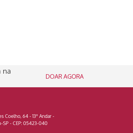
a na
DOAR AGORA
 Coelho, 64 - 13º Andar -
lo-SP - CEP: 05423-040