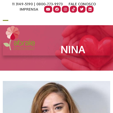
Skip
11 3149-5190 | 0800-773-9973
FALE CONOSCO
to
IMPRENSA
content
COMO AJUDAR
DOE AGORA
Open
Close
mobile
mobile
menu
menu
NINA