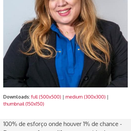
Downloads
:
full (500x500)
|
medium (300x300)
|
thumbnail (150x150)
100% de esforço onde houver 1% de chance -