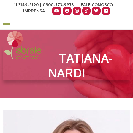
Skip
11 3149-5190 | 0800-773-9973
FALE CONOSCO
to
IMPRENSA
content
COMO AJUDAR
DOE AGORA
Open
Close
mobile
mobile
menu
menu
TATIANA-
NARDI