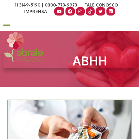
Skip
11 3149-5190 | 0800-773-9973
FALE CONOSCO
to
IMPRENSA
content
COMO AJUDAR
DOE AGORA
Open
Close
mobile
mobile
menu
menu
ABHH