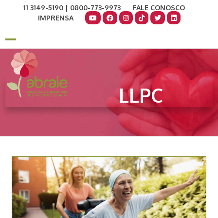
Skip
11 3149-5190 | 0800-773-9973
FALE CONOSCO
to
IMPRENSA
content
COMO AJUDAR
DOE AGORA
Open
Close
mobile
mobile
menu
menu
LLPC