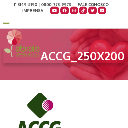
Skip
11 3149-5190 | 0800-773-9973
FALE CONOSCO
to
IMPRENSA
content
COMO AJUDAR
DOE AGORA
Open
Close
mobile
mobile
menu
menu
ACCG_250X200