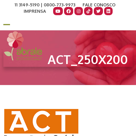
Skip
11 3149-5190 | 0800-773-9973
FALE CONOSCO
to
IMPRENSA
content
COMO AJUDAR
DOE AGORA
Open
Close
mobile
mobile
menu
menu
ACT_250X200