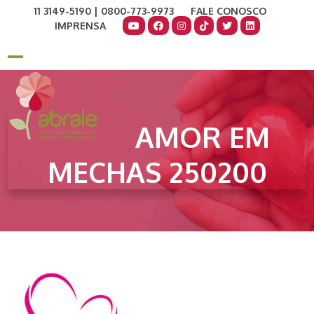
Skip
11 3149-5190 | 0800-773-9973
FALE CONOSCO
to
IMPRENSA
content
COMO AJUDAR
DOE AGORA
Open
Close
mobile
mobile
menu
menu
AMOR EM
MECHAS 250200