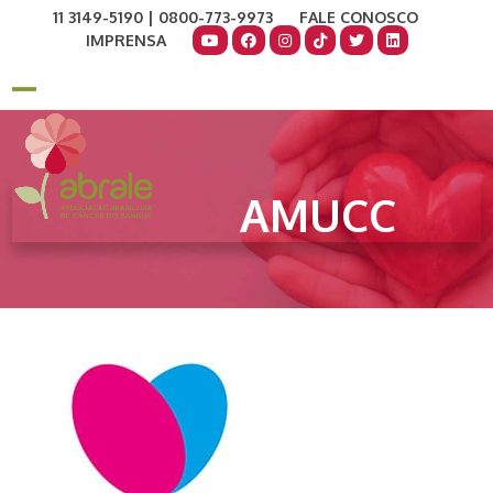
Skip
11 3149-5190 | 0800-773-9973
FALE CONOSCO
to
IMPRENSA
content
COMO AJUDAR
DOE AGORA
Open
Close
mobile
mobile
menu
menu
AMUCC