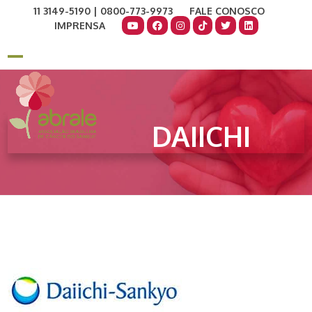
Skip
11 3149-5190 | 0800-773-9973
FALE CONOSCO
to
IMPRENSA
content
COMO AJUDAR
DOE AGORA
Open
Close
mobile
mobile
menu
menu
DAIICHI