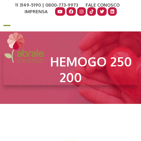
Skip
11 3149-5190 | 0800-773-9973
FALE CONOSCO
to
IMPRENSA
content
COMO AJUDAR
DOE AGORA
Open
Close
mobile
mobile
menu
menu
HEMOGO 250
200