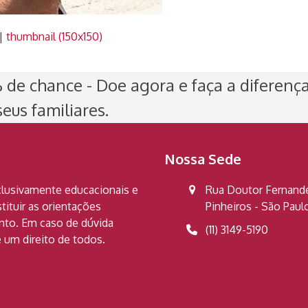
|
thumbnail (150x150)
de chance - Doe agora e faça a diferenç
eus familiares.
Nossa Sede
clusivamente educacionais e
Rua Doutor Fernandes
ituir as orientações
Pinheiros - São Pau
ento. Em caso de dúvida
(11) 3149-5190
 um direito de todos.