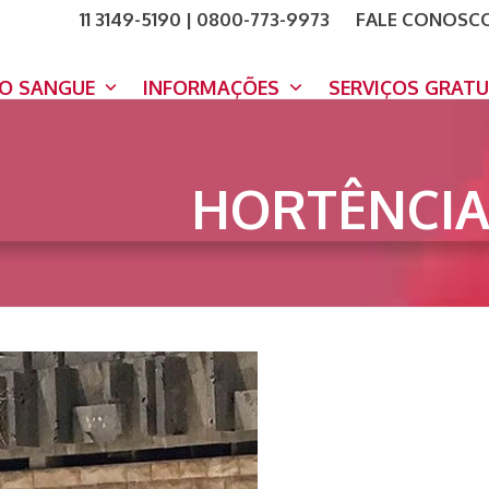
11 3149-5190 | 0800-773-9973
FALE CONOSC
COMO A
DOE A
DO SANGUE
INFORMAÇÕES
SERVIÇOS GRAT
HORTÊNCI