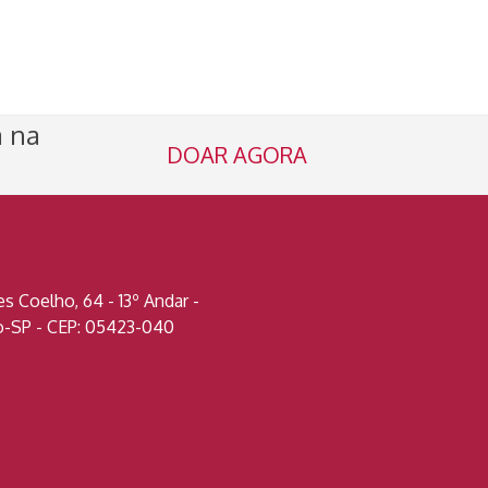
a na
DOAR AGORA
 Coelho, 64 - 13º Andar -
lo-SP - CEP: 05423-040