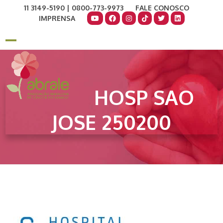
Skip
11 3149-5190 | 0800-773-9973
FALE CONOSCO
to
IMPRENSA
content
COMO AJUDAR
DOE AGORA
Open
Close
mobile
mobile
menu
menu
HOSP SAO
JOSE 250200