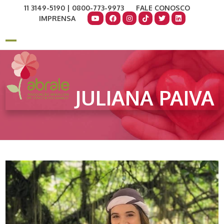
Skip
11 3149-5190 | 0800-773-9973
FALE CONOSCO
to
IMPRENSA
content
COMO AJUDAR
DOE AGORA
Open
Close
mobile
mobile
menu
menu
JULIANA PAIVA