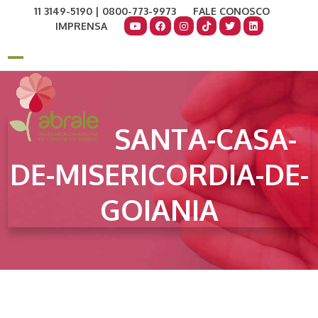
Skip
11 3149-5190 | 0800-773-9973
FALE CONOSCO
to
IMPRENSA
content
COMO AJUDAR
DOE AGORA
Open
Close
mobile
mobile
menu
menu
SANTA-CASA-
DE-MISERICORDIA-DE-
GOIANIA