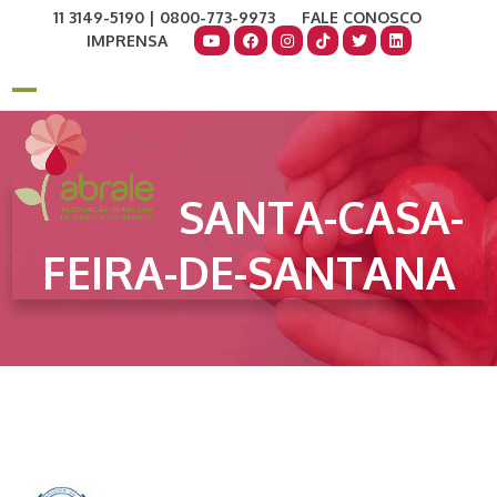
Skip
11 3149-5190 | 0800-773-9973
FALE CONOSCO
to
IMPRENSA
content
COMO AJUDAR
DOE AGORA
Open
Close
mobile
mobile
menu
menu
SANTA-CASA-
FEIRA-DE-SANTANA