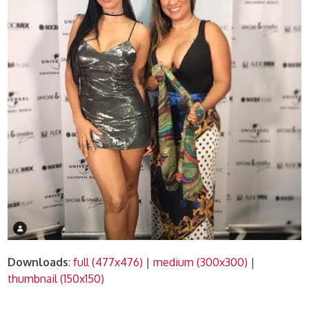
Downloads
:
full (477x476)
|
medium (300x300)
|
thumbnail (150x150)