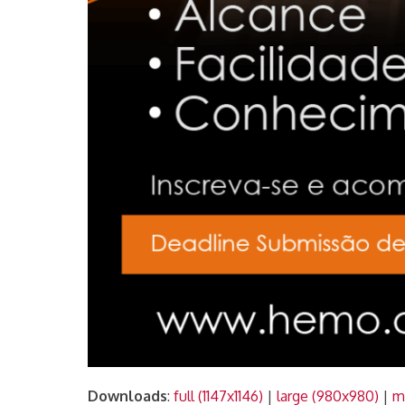
Downloads
:
full (1147x1146)
|
large (980x980)
|
m