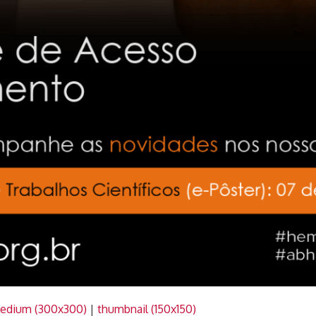
edium (300x300)
|
thumbnail (150x150)