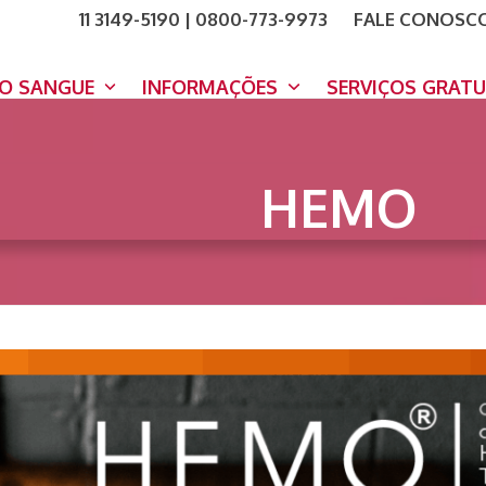
11 3149-5190 | 0800-773-9973
FALE CONOSC
COMO A
DOE A
DO SANGUE
INFORMAÇÕES
SERVIÇOS GRAT
HEMO