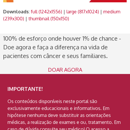
Downloads
:
full (1242x1556)
|
large (817x1024)
|
medium
(239x300)
|
thumbnail (150x150)
100% de esforço onde houver 1% de chance -
Doe agora e faça a diferença na vida de
pacientes com câncer e seus familiares.
DOAR AGORA
IMPORTANTE!
Os conteúdos disponíveis neste portal são
exclusivamente educacionais e informativos. Em
hipótese nenhuma deve substituir as orientações
médicas, a realização de exames e ou, tratamento. Em
caso de dúvida consulte seu médico! O acesso a