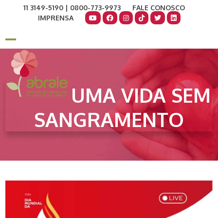
Skip
11 3149-5190 | 0800-773-9973
FALE CONOSCO
to
IMPRENSA
content
COMO AJUDAR
DOE AGORA
Open
Close
mobile
mobile
menu
menu
UMA VIDA SEM
SANGRAMENTO